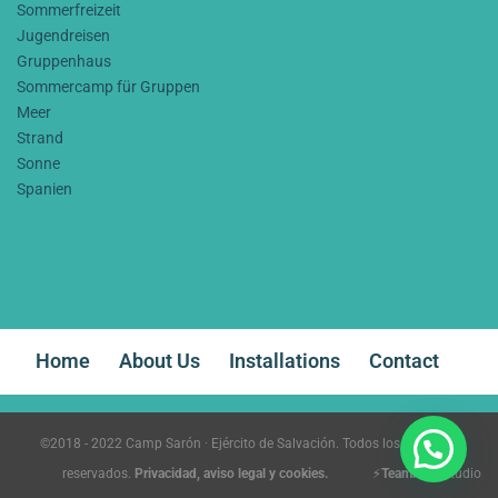
Sommerfreizeit
Jugendreisen
Gruppenhaus
Sommercamp für Gruppen
Meer
Strand
Sonne
Spanien
Home
About Us
Installations
Contact
©2018 - 2022 Camp Sarón · Ejército de Salvación. Todos los derechos
reservados.
Privacidad, aviso legal y cookies.
⚡
Teamhost
Studio