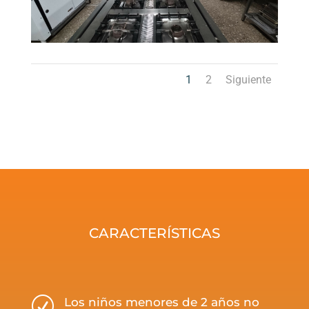
1
2
Siguiente
CARACTERÍSTICAS
R
Los niños menores de 2 años no