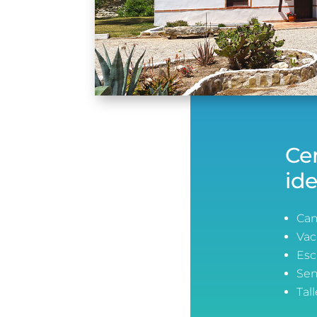
Ce
ide
Ca
Vac
Esc
Sem
Tal