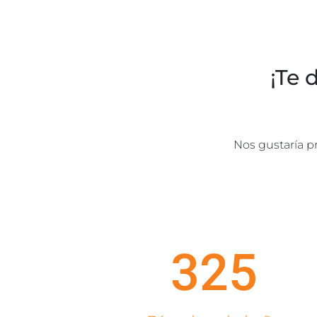
¡Te 
Nos gustaría pr
325