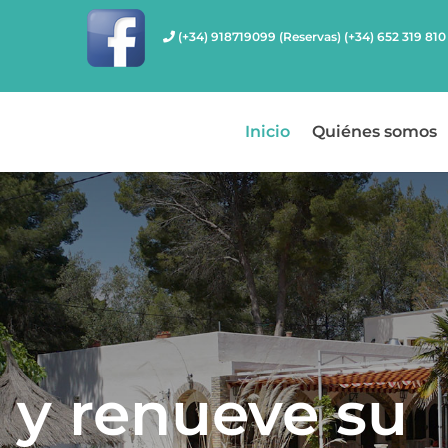
(+34) 918719099 (Reservas) (+34) 652 319 810
Inicio
Quiénes somos
 y renueve su