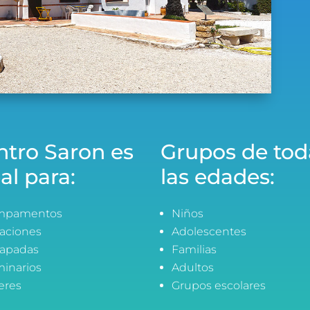
ntro Saron es
Grupos de tod
al para:
las edades:
mpamentos
Niños
aciones
Adolescentes
apadas
Familias
inarios
Adultos
leres
Grupos escolares