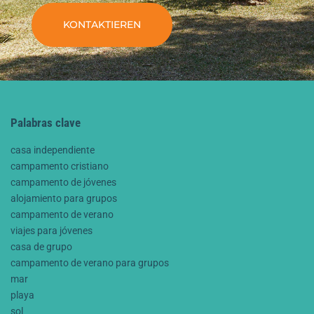
KONTAKTIEREN
Palabras clave
casa independiente
campamento cristiano
campamento de jóvenes
alojamiento para grupos
campamento de verano
viajes para jóvenes
casa de grupo
campamento de verano para grupos
mar
playa
sol